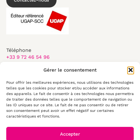
Contactez-nous
Téléphone
+33 9 72 46 54 96
Email
Gérer le consentement
contact@elearningtouch.com
Pour offrir les meilleures expériences, nous utilisons des technologies
Du lundi au vendredi :
telles que les cookies pour stocker et/ou accéder aux informations
des appareils. Le fait de consentir à ces technologies nous permettra
8:30-17:30
de traiter des données telles que le comportement de navigation ou
les ID uniques sur ce site. Le fait de ne pas consentir ou de retirer
50 rue Antoine de Saint Exupéry
son consentement peut avoir un effet négatif sur certaines
29490, Guipavas
caractéristiques et fonctions.
Accepter