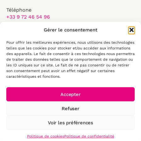
Téléphone
+33 9 72 46 54 96
Email
Gérer le consentement
contact@elearningtouch.com
Pour offrir les meilleures expériences, nous utilisons des technologies
Du lundi au vendredi :
telles que les cookies pour stocker et/ou accéder aux informations
8:30-17:30
des appareils. Le fait de consentir à ces technologies nous permettra
de traiter des données telles que le comportement de navigation ou
les ID uniques sur ce site. Le fait de ne pas consentir ou de retirer
50 rue Antoine de Saint Exupéry
son consentement peut avoir un effet négatif sur certaines
29490, Guipavas
caractéristiques et fonctions.
Accepter
Refuser
© 2026 E-
learning Touch'
Voir les préférences
- Tous droits
Mentions légales
réservés
Politique de confidentialité
Politique de cookies
Politique de confidentialité