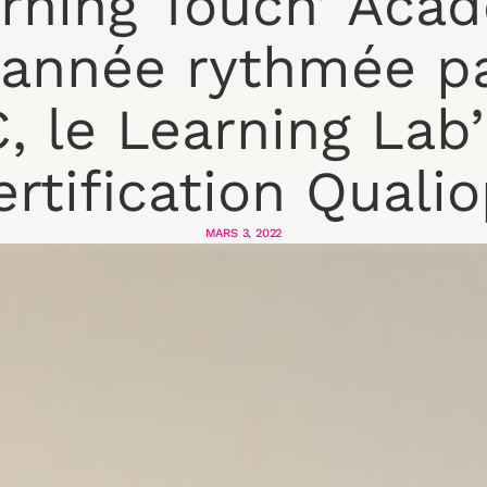
rning Touch’ Aca
année rythmée p
 le Learning Lab’
ertification Qualio
MARS 3, 2022