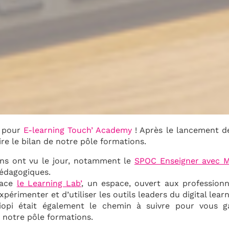
e pour
E-learning Touch’ Academy
! Après le lancement de
aire le bilan de notre pôle formations.
ons ont vu le jour, notamment le
SPOC Enseigner avec 
édagogiques.
lace
le Learning Lab’
, un espace, ouvert aux professionn
périmenter et d’utiliser les outils leaders du digital learn
liopi était également le chemin à suivre pour vous g
 à notre pôle formations.