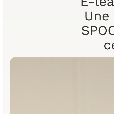
E-lea
Une 
SPOC,
c