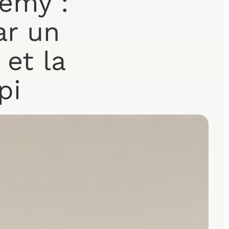
demy :
ar un
 et la
pi