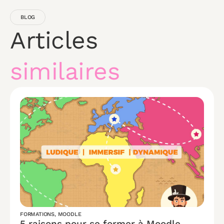
BLOG
Articles
similaires
FORMATIONS
,
MOODLE
5 raisons pour se former à Moodle