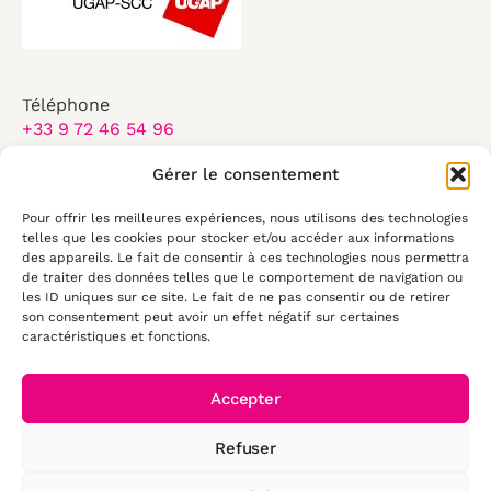
Téléphone
+33 9 72 46 54 96
Email
Gérer le consentement
contact@elearningtouch.com
Pour offrir les meilleures expériences, nous utilisons des technologies
Du lundi au vendredi :
telles que les cookies pour stocker et/ou accéder aux informations
des appareils. Le fait de consentir à ces technologies nous permettra
8:30-17:30
de traiter des données telles que le comportement de navigation ou
les ID uniques sur ce site. Le fait de ne pas consentir ou de retirer
50 rue Antoine de Saint Exupéry
son consentement peut avoir un effet négatif sur certaines
29490, Guipavas
caractéristiques et fonctions.
Accepter
Refuser
© 2026 E-
learning Touch'