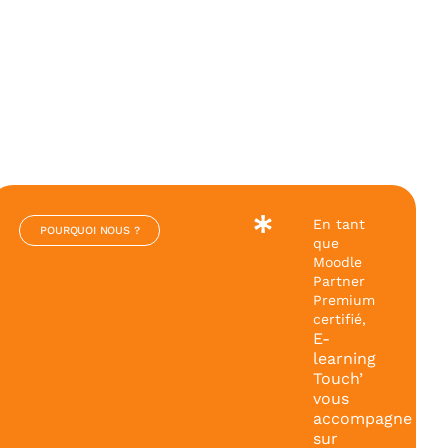
En tant
POURQUOI NOUS ?
que
Moodle
Partner
Premium
certifié,
E-
learning
Touch’
vous
accompagne
sur