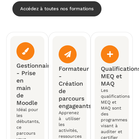
Accédez à toutes nos formations
Gestionnaire
Formateur
Qualification
- Prise
-
MEQ et
en
Création
MAQ
main
de
Les
de
qualifications
parcours
Moodle
MEQ et
engageants
MAQ sont
Idéal pour
Apprenez
des
les
à utiliser
programmes
débutants,
les
visant à
ce
activités,
auditer et
parcours
ressources
certifier
vous