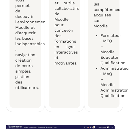
et outils
les
permet
collaboratifs
compétences
de
de
acquises
découvrir
Moodle
sur
l’environnement
pour
Moodle.
Moodle et
concevoir
d’acquérir
Formateur
des
les bases
: MEQ
formations
indispensables
–
en ligne
:
Moodle
interactives
navigation,
Educator
et
création
Qualification
motivantes.
de cours
Administrateu
simples,
: MAQ
gestion
–
des
Moodle
utilisateurs.
Administrator
Qualification