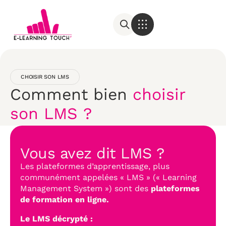
CHOISIR SON LMS
Comment bien
choisir
son LMS ?
Vous avez dit LMS ?
Les plateformes d’apprentissage, plus
communément appelées « LMS » (« Learning
Management System ») sont des
plateformes
de formation en ligne.
Le LMS décrypté :