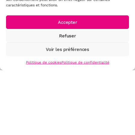
caractéristiques et fonctions.
Accepter
Refuser
Voir les préférences
NOTRE OFFRE MOODLE
Analysez, comparez et trouvez
Politique de cookies
Politique de confidentialité
votre LMS
Une
offre
unique
Adaptative