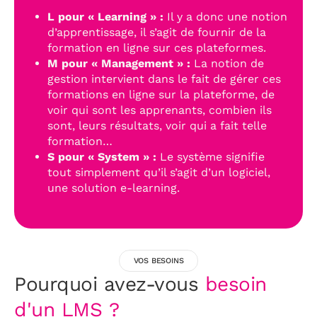
L pour « Learning » :
Il y a donc une notion
d’apprentissage, il s’agit de fournir de la
formation en ligne sur ces plateformes.
M pour « Management » :
La notion de
gestion intervient dans le fait de gérer ces
formations en ligne sur la plateforme, de
voir qui sont les apprenants, combien ils
sont, leurs résultats, voir qui a fait telle
formation…
S pour « System » :
Le système signifie
tout simplement qu’il s’agit d’un logiciel,
une solution e-learning.
VOS BESOINS
Pourquoi avez-vous
besoin
d'un LMS ?