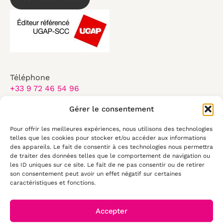
Téléphone
+33 9 72 46 54 96
Email
Gérer le consentement
contact@elearningtouch.com
Pour offrir les meilleures expériences, nous utilisons des technologies
Du lundi au vendredi :
telles que les cookies pour stocker et/ou accéder aux informations
8:30-17:30
des appareils. Le fait de consentir à ces technologies nous permettra
de traiter des données telles que le comportement de navigation ou
les ID uniques sur ce site. Le fait de ne pas consentir ou de retirer
50 rue Antoine de Saint Exupéry
son consentement peut avoir un effet négatif sur certaines
29490, Guipavas
caractéristiques et fonctions.
Accepter