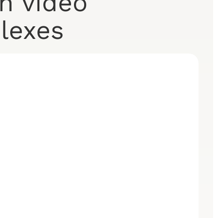
n vidéo
lexes