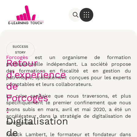
SUCCESS
STORY
Forcogès
est un organisme de formation
Retour
professionnelle indépendant. La société propose
des formations en fiscalité et en gestion du
d’expérience
patrimoine, spécialement conçues pour les experts
de
comptables et leurs collaborateurs.
Forcogès
La crise sanitaire que nous traversons, et plus
spécifiquement le premier confinement que nous
:
avons subis en mars, avril et mai 2020, a été un
accélérateur dans la stratégie de digitalisation de
Digitalisation
l’entreprise.
de
Franck Lambert, le formateur et fondateur dans