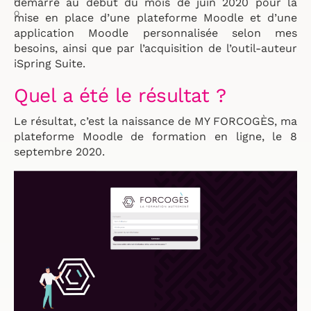
I
démarré au début du mois de juin 2020 pour la
O
mise en place d’une plateforme Moodle et d’une
application Moodle personnalisée selon mes
besoins, ainsi que par l’acquisition de l’outil-auteur
iSpring Suite.
Quel a été le résultat ?
Le résultat, c’est la naissance de MY FORCOGÈS, ma
plateforme Moodle de formation en ligne, le 8
septembre 2020.