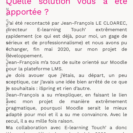
Quelle solution vous a été
Y
apportée ?
M
O
O
J’ai été recontacté par Jean-François LE CLOAREC,
D
directeur E-learning Touch’ extrêmement
L
rapidement (ce qui est déjà, pour moi, un gage de
E
,
sérieux et de professionnalisme) et nous avons pu
S
échanger, fin mai 2020, sur mon projet de
U
C
développement.
C
Jean-François m’a tout de suite orienté sur Moodle
E
pour la plateforme LMS.
S
Je dois avouer que j’étais, au départ, un peu
S
sceptique, car j’avais une idée bien arrêté de ce que
S
je souhaitais : iSpring et rien d’autre.
T
O
Jean-François a su m’expliquer, en faisant le lien
R
avec mon projet de manière extrêmement
Y
pragmatique, pourquoi Moodle serait le mieux
S
adapté pour moi et il a su me convaincre. Avec le
T
recul, il a eu mille fois raison.
U
Ma collaboration avec E-learning Touch’ a donc
D