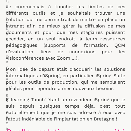
E
,
Je commençais à toucher les limites de ces
S
U
différents outils et je souhaitais trouver une
C
solution qui me permettrait de mettre en place un
C
intranet afin de mieux gérer la diffusion de mes
E
documents et pour que mes stagiaires puissent
S
accéder, en un seul endroit, à leurs ressources
S
pédagogiques (supports de formation, QCM
S
d’évaluation, liens de connexions pour les
T
O
visioconférences avec Zoom …).
R
Y
,
Mon idée de départ était d’acquérir les solutions
S
informatiques d’iSpring, en particulier iSpring Suite
U
pour les outils de production, qui me semblaient
C
idéales pour répondre à mes nouveaux besoins.
C
E
E-learning Touch’ étant un revendeur iSpring que je
S
suis depuis quelques temps déjà, c’est tout
S
naturellement que je me suis adressé à eux, avec
S
T
l’atout indéniable de l’implantation en Bretagne !
O
R