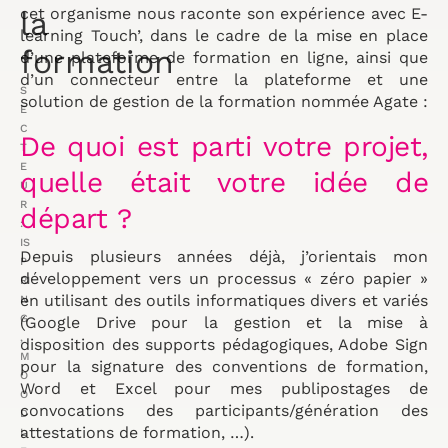
cet organisme nous raconte son expérience avec E-
la
learning Touch’, dans le cadre de la mise en place
formation
d’une plateforme de formation en ligne, ainsi que
d’un connecteur entre la plateforme et une
S
solution de gestion de la formation nommée Agate :
E
C
De quoi est parti votre projet,
T
E
quelle était votre idée de
U
R
départ ?
:
IS
Depuis plusieurs années déjà, j’orientais mon
P
développement vers un processus « zéro papier »
RI
en utilisant des outils informatiques divers et variés
N
G
(Google Drive pour la gestion et la mise à
,
disposition des supports pédagogiques, Adobe Sign
M
pour la signature des conventions de formation,
O
Word et Excel pour mes publipostages de
O
convocations des participants/génération des
D
attestations de formation, …).
L