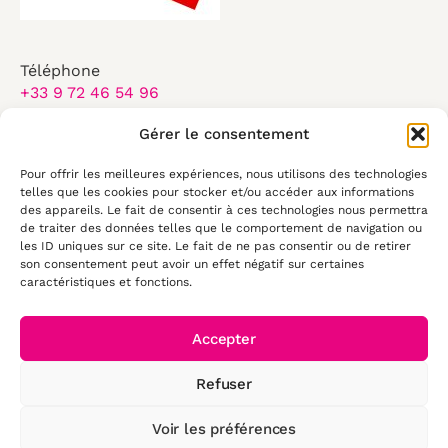
Téléphone
+33 9 72 46 54 96
Email
Gérer le consentement
contact@elearningtouch.com
Pour offrir les meilleures expériences, nous utilisons des technologies
Du lundi au vendredi :
telles que les cookies pour stocker et/ou accéder aux informations
8:30-17:30
des appareils. Le fait de consentir à ces technologies nous permettra
de traiter des données telles que le comportement de navigation ou
les ID uniques sur ce site. Le fait de ne pas consentir ou de retirer
50 rue Antoine de Saint Exupéry
son consentement peut avoir un effet négatif sur certaines
29490, Guipavas
caractéristiques et fonctions.
Accepter
Refuser
© 2026 E-
learning Touch'
Voir les préférences
- Tous droits
Mentions légales