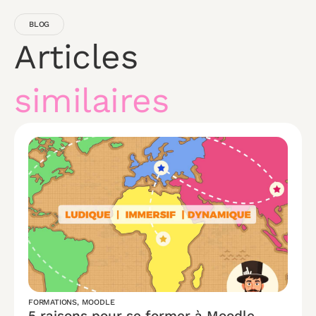
BLOG
Articles
similaires
FORMATIONS
,
MOODLE
5 raisons pour se former à Moodle