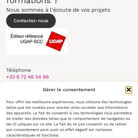
formations ?
Nous sommes à l'écoute de vos projets
Contactez-nous
Téléphone
+33 9 72 46 54 96
Email
Gérer le consentement
contact@elearningtouch.com
Pour offrir les meilleures expériences, nous utilisons des technologies
Du lundi au vendredi :
telles que les cookies pour stocker et/ou accéder aux informations
des appareils. Le fait de consentir à ces technologies nous permettra
8:30-17:30
de traiter des données telles que le comportement de navigation ou
les ID uniques sur ce site. Le fait de ne pas consentir ou de retirer
50 rue Antoine de Saint Exupéry
son consentement peut avoir un effet négatif sur certaines
29490, Guipavas
caractéristiques et fonctions.