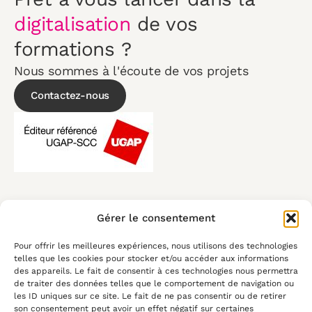
digitalisation
de vos
formations ?
Nous sommes à l'écoute de vos projets
Contactez-nous
Téléphone
Gérer le consentement
+33 9 72 46 54 96
Pour offrir les meilleures expériences, nous utilisons des technologies
Email
telles que les cookies pour stocker et/ou accéder aux informations
contact@elearningtouch.com
des appareils. Le fait de consentir à ces technologies nous permettra
de traiter des données telles que le comportement de navigation ou
Du lundi au vendredi :
les ID uniques sur ce site. Le fait de ne pas consentir ou de retirer
8:30-17:30
son consentement peut avoir un effet négatif sur certaines