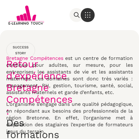
SUCCESS
STORY
Bretagne Compétences
est un centre de formation
Retour
continue pour adultes, sur mesure, pour les
entreprises, les assistants de vie et les assistants
d’expérience
maternels. Les domaines sont donc très variés :
Bretagne
management, RH, gestion, tourisme, santé, social,
assistants maternels et garde d’enfants, etc.
Compétences
L’organisme s’engage dans une qualité pédagogique,
:
en répondant aux besoins des professionnels de la
région Bretonne. En effet, l’organisme met à
Des
disposition des stagiaires l’expertise de formateurs
issus du terrain.
formations