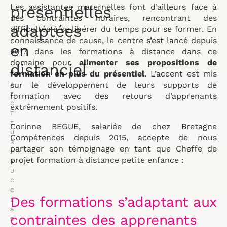
Les assistantes maternelles font d’ailleurs face à
présentielles
des contraintes horaires, rencontrant des
adaptées
difficultés à se libérer du temps pour se former. En
connaissance de cause, le centre s’est lancé depuis
en
2017 dans les formations à distance dans ce
domaine pour
alimenter ses propositions de
distanciel
formation en plus du présentiel
. L’accent est mis
sur le développement de leurs supports de
S
E
formation avec des retours d’apprenants
C
extrêmement positifs.
T
E
Corinne BEGUE, salariée de chez Bretagne
U
Compétences depuis 2015, accepte de nous
R
partager son témoignage en tant que Cheffe de
:
projet formation à distance petite enfance :
S
U
C
C
Des formations s’adaptant aux
E
S
contraintes des apprenants
S