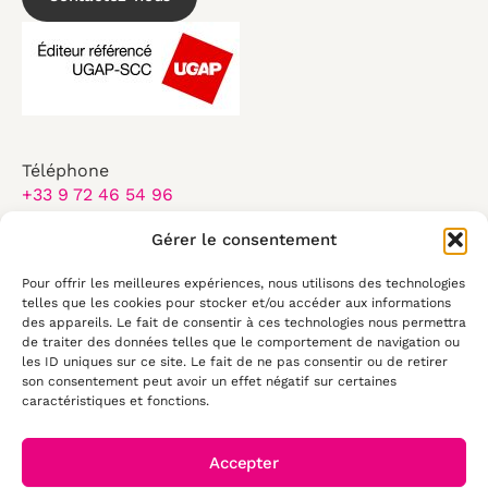
Téléphone
+33 9 72 46 54 96
Email
Gérer le consentement
contact@elearningtouch.com
Pour offrir les meilleures expériences, nous utilisons des technologies
Du lundi au vendredi :
telles que les cookies pour stocker et/ou accéder aux informations
des appareils. Le fait de consentir à ces technologies nous permettra
8:30-17:30
de traiter des données telles que le comportement de navigation ou
les ID uniques sur ce site. Le fait de ne pas consentir ou de retirer
50 rue Antoine de Saint Exupéry
son consentement peut avoir un effet négatif sur certaines
29490, Guipavas
caractéristiques et fonctions.
Accepter