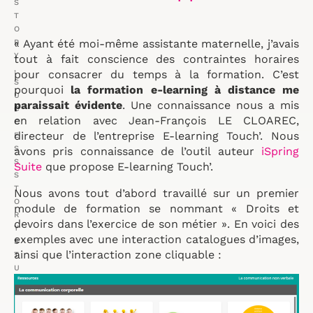
S
T
O
« Ayant été moi-même assistante maternelle, j’avais
R
Y
tout à fait conscience des contraintes horaires
,
pour consacrer du temps à la formation. C’est
S
pourquoi
la formation e-learning à distance me
U
paraissait évidente
. Une connaissance nous a mis
C
en relation avec Jean-François LE CLOAREC,
C
directeur de l’entreprise E-learning Touch’. Nous
E
S
avons pris connaissance de l’outil auteur
iSpring
S
Suite
que propose E-learning Touch’.
S
T
Nous avons tout d’abord travaillé sur un premier
O
module de formation se nommant « Droits et
R
devoirs dans l’exercice de son métier ». En voici des
Y
exemples avec une interaction catalogues d’images,
S
ainsi que l’interaction zone cliquable :
T
U
D
I
O