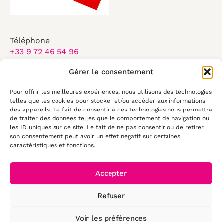
Téléphone
+33 9 72 46 54 96
Email
Gérer le consentement
contact@elearningtouch.com
Pour offrir les meilleures expériences, nous utilisons des technologies
Du lundi au vendredi :
telles que les cookies pour stocker et/ou accéder aux informations
des appareils. Le fait de consentir à ces technologies nous permettra
8:30-17:30
de traiter des données telles que le comportement de navigation ou
les ID uniques sur ce site. Le fait de ne pas consentir ou de retirer
50 rue Antoine de Saint Exupéry
son consentement peut avoir un effet négatif sur certaines
29490, Guipavas
caractéristiques et fonctions.
Accepter
Refuser
© 2026 E-
learning Touch'
Voir les préférences
- Tous droits