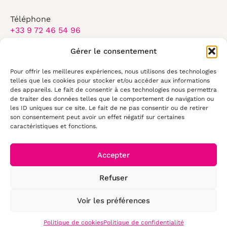
Téléphone
+33 9 72 46 54 96
Email
Gérer le consentement
contact@elearningtouch.com
Pour offrir les meilleures expériences, nous utilisons des technologies
Du lundi au vendredi :
telles que les cookies pour stocker et/ou accéder aux informations
8:30-17:30
des appareils. Le fait de consentir à ces technologies nous permettra
de traiter des données telles que le comportement de navigation ou
les ID uniques sur ce site. Le fait de ne pas consentir ou de retirer
50 rue Antoine de Saint Exupéry
son consentement peut avoir un effet négatif sur certaines
29490, Guipavas
caractéristiques et fonctions.
Accepter
Refuser
© 2026 E-
learning Touch'
Voir les préférences
- Tous droits
Mentions légales
réservés
Politique de confidentialité
Politique de cookies
Politique de confidentialité