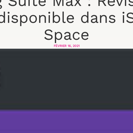
g Suite Max : Révi
disponible dans i
Space
FÉVRIER 16, 2021