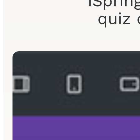
iSprin
quiz 