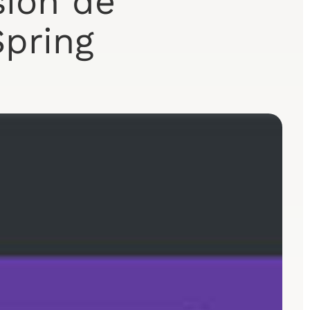
sion de
Spring