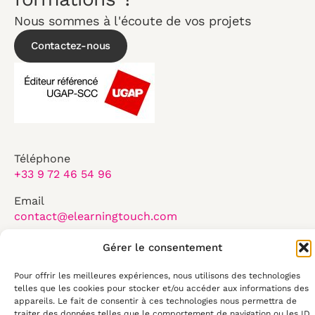
Nous sommes à l'écoute de vos projets
Contactez-nous
Téléphone
+33 9 72 46 54 96
Email
contact@elearningtouch.com
Du lundi au vendredi :
Gérer le consentement
8:30-17:30
Pour offrir les meilleures expériences, nous utilisons des technologies
50 rue Antoine de Saint Exupéry
telles que les cookies pour stocker et/ou accéder aux informations des
29490, Guipavas
appareils. Le fait de consentir à ces technologies nous permettra de
traiter des données telles que le comportement de navigation ou les ID