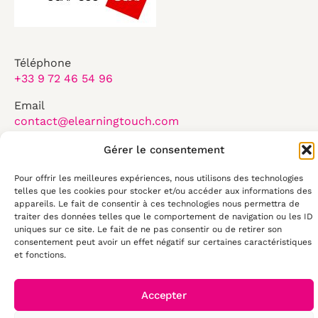
Téléphone
+33 9 72 46 54 96
Email
contact@elearningtouch.com
Du lundi au vendredi :
Gérer le consentement
8:30-17:30
Pour offrir les meilleures expériences, nous utilisons des technologies
50 rue Antoine de Saint Exupéry
telles que les cookies pour stocker et/ou accéder aux informations des
appareils. Le fait de consentir à ces technologies nous permettra de
29490, Guipavas
traiter des données telles que le comportement de navigation ou les ID
uniques sur ce site. Le fait de ne pas consentir ou de retirer son
consentement peut avoir un effet négatif sur certaines caractéristiques
et fonctions.
© 2026 E-
Accepter
learning Touch'